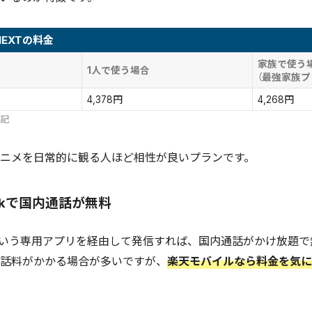
-NEXTの料金
家族で使う
1人で使う場合
（最強家族プ
4,378円
4,268円
表記
ニメを日常的に観る人ほど相性が良いプランです。
Linkで国内通話が無料
Link」という専用アプリを経由して発信すれば、国内通話がかけ放
話料がかかる場合が多いですが、
楽天モバイルなら料金を気に