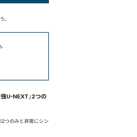
う。
み
強U-NEXT」2つの
T」の2つのみと非常にシン