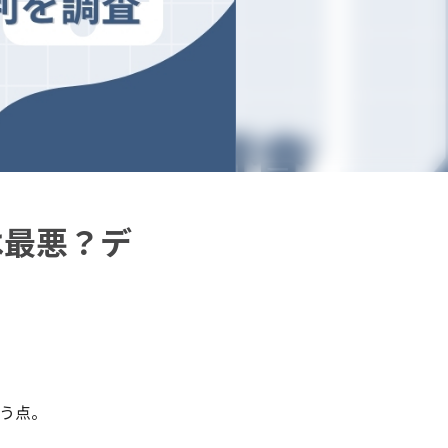
は最悪？デ
いう点。