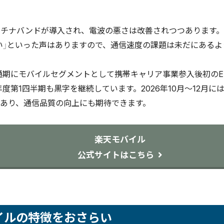
イルは今後どうなる？田舎でもつながるようになる？
イルはセット割引がある？
プラチナバンドが導入され、電波の悪さは改善されつつあります。
イルは都市部以外でも利用可能？回線エリアの確認方法は？
い」といった声はありますので、通信速度の課題は未だにあるよ
イルの乗り換えキャンペーンは？
イルのキャリア決済はiPhoneでも使える？
度通期にモバイルセグメントとして携帯キャリア事業参入後初のEB
年度第1四半期も黒字を継続しています。2026年10月～12月に
あり、通信品質の向上にも期待できます。
楽天モバイル
公式サイトはこちら
イルの特徴をおさらい