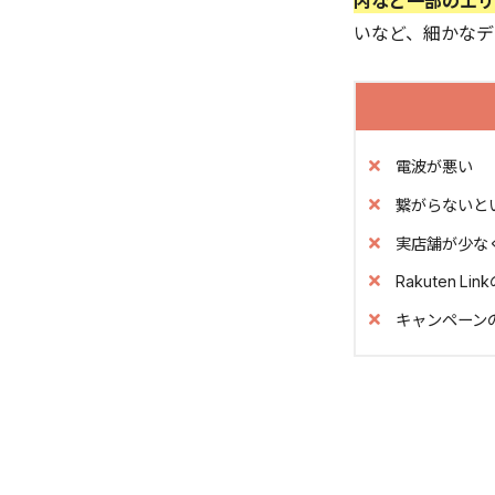
内など一部のエリ
いなど、細かなデ
Rakut
実店舗が
キャンペ
評判から
無制限プ
電波が悪い
都市部で
繋がらないと
Rakut
テザリン
実店舗が少な
手数料や
Rakuten 
海外でも
キャンペーン
楽天ポイ
eSIM
【後悔し
楽天モバ
楽天モバ
楽天モバ