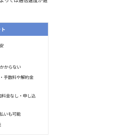
よっては通信速度が遅
ット
安
料がかからない
・手数料や解約金
加料金なし・申し込
払いも可能
能