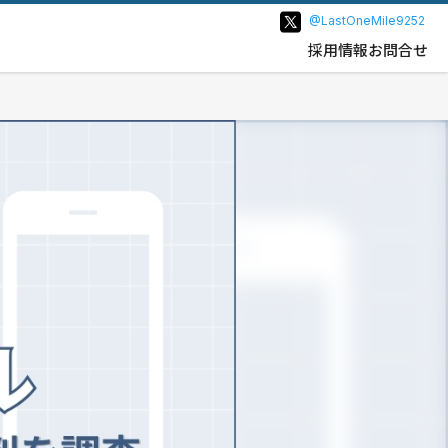
@LastOneMile9252
採用情報
お問合せ