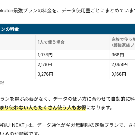
akuten最強プランの料金を、データ使用量ごとにまとめていま
プランの料金
家族で使う
1人で使う場合
（最強家族プ
1,078円
968円
2,178円
2,068円
3,278円
3,168円
表記
ランを選ぶ必要がなく、データの使い方に合わせて自動的に料
まり使わない人もたくさん使う人もお得
になります。
en最強U-NEXT」は、データ通信がギガ無制限の定額プランで、さ
いるのが特徴です。