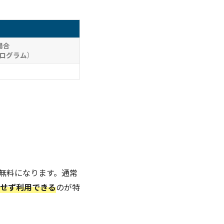
場合
ログラム）
題で無料になります。通常
せず利用できる
のが特