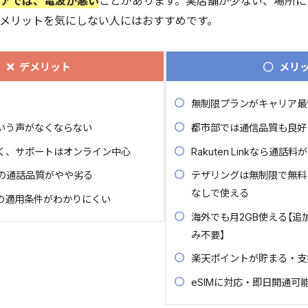
アでは、電波が悪い
ことがあります。実店舗が少ない、場所に
メリットを気にしない人にはおすすめです。
en Linkの通話品質がやや劣る
少なく、サポートはオンライン中心
ーンの適用条件がわかりにくい
デメリット
メリ
わかる楽天モバイルのメリット
ランがキャリア最安
無制限プランがキャリア最
は通信品質も良好
いう声がなくならない
都市部では通信品質も良好
en Linkなら通話料がかからない
グは無制限で無料
く、サポートはオンライン中心
Rakuten Linkなら通話
解約金なしで使える
Linkの通話品質がやや劣る
テザリングは無制限で無料
月2GB使える【追加料金なし・申し込み不要】
なしで使える
の適用条件がわかりにくい
ントが貯まる・支払いも可能
海外でも月2GB使える【追
に対応・即日開通可能
み不要】
ないために】楽天モバイルに向いている人・向いていない人
楽天ポイントが貯まる・支
イルに向いている人
イルに向いていない人
eSIMに対応・即日開通可
イルに関するよくある質問