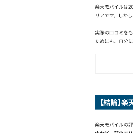
楽天モバイルは2
リアです。しかし
実際の口コミをも
ためにも、自分に
【結論】
楽天モバ
【結論】
楽天モバイ
Rakut
プラチナ
楽天モバイルの評
評判から
2026