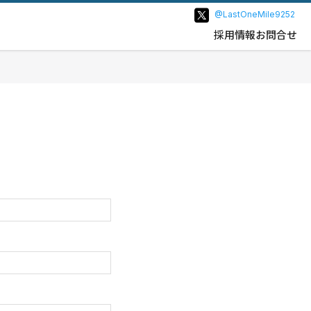
@LastOneMile9252
採用情報
お問合せ