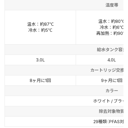
温度帯
温水：約80℃
温水：約87℃
冷水：約6℃
冷水：約5℃
再加熱：約90℃
給水タンク容量
3.0L
4.0L
カートリッジ交換
8ヶ月に1回
9ヶ月に1回
カラー
ホワイト / ブラッ
除去対象物質
29種類（PFAS対応