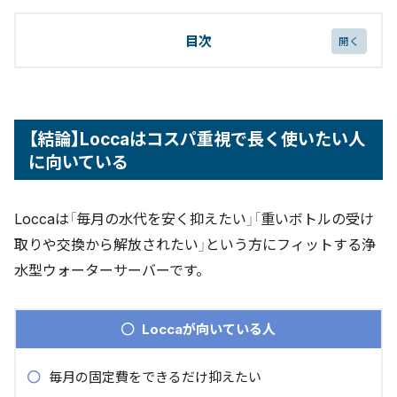
目次
【結論】Loccaはコスパ重視で長く使いたい人に向い
ている
【結論】Loccaはコスパ重視で長く使いたい人
Loccaの口コミ評判を徹底調査｜SNS・第三者調査
に向いている
から見えた実態
オリコン顧客満足度から見るLoccaの評価
SNS上の良い口コミ
Loccaは「毎月の水代を安く抑えたい」「重いボトルの受け
SNS上の悪い口コミ・注意点
取りや交換から解放されたい」という方にフィットする浄
口コミ分析まとめ
水型ウォーターサーバーです。
口コミからわかったLoccaのメリット・デメリット
Loccaの4つのメリット
Loccaが向いている人
Loccaの3つのデメリット
Loccaのサーバー3機種を比較｜スペックと選び方
毎月の固定費をできるだけ抑えたい
litta（リッタ）｜月額2,380円〜の卓上モデル