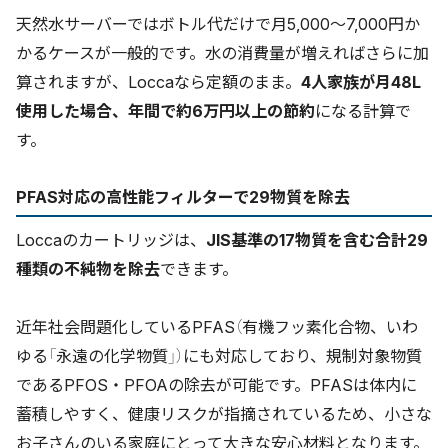
天然水サーバーではボトル代だけで月5,000〜7,000円か
かるケースが一般的です。水の消費量が増えればさらに加
算されますが、Loccaなら定額のまま。
4人家族が月48L
使用した場合、年間で約6万円以上の節約
になる計算で
す。
PFAS対応の高性能フィルターで29物質を除去
Loccaのカートリッジは、
JIS基準の17物質を含む合計29
種類の不純物を除去
できます。
近年社会問題化しているPFAS（有機フッ素化合物、いわ
ゆる「永遠の化学物質」）にも対応しており、規制対象物質
であるPFOS・PFOAの除去が可能です。PFASは体内に
蓄積しやすく、健康リスクが指摘されているため、小さな
お子さんのいる家庭にとって大きな安心材料となります。