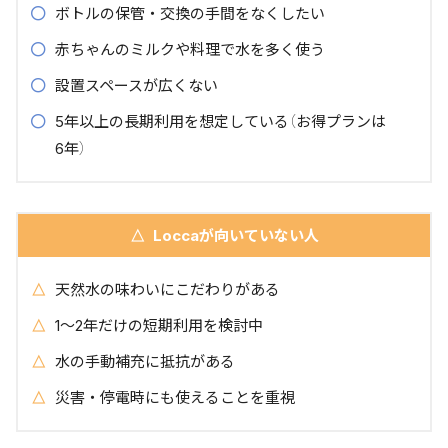
Slim-RⅡ（スリムアールツー）｜バランス重視のスタンダ
ボトルの保管・交換の手間をなくしたい
ード
赤ちゃんのミルクや料理で水を多く使う
Locca Smart（ロッカスマート）｜全部入りの上位モデル
設置スペースが広くない
Loccaと他社の浄水型ウォーターサーバーを比較
卓上型サーバーの比較
5年以上の長期利用を想定している（お得プランは
床置き型サーバーの比較
6年）
Loccaのキャンペーン情報｜お得に始める方法
初期費用0円キャンペーン
他社からの乗り換えで最大30,000円キャッシュバック
Loccaが向いていない人
Loccaの申し込みから利用開始までの流れ
Loccaに関するよくある質問
天然水の味わいにこだわりがある
まとめ｜Loccaはコスパと手軽さを両立したいなら
1〜2年だけの短期利用を検討中
おすすめ
水の手動補充に抵抗がある
災害・停電時にも使えることを重視