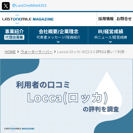
@LastOneMile9252
採用情報
お問合せ
事業紹介
会社概要/企業理念
IR/経営成績
代理店募集
代表者メッセージ/役員紹介
IRニュース/経営成績
HOME
ウォーターサーバー
Locca（ロッカ）の口コミ評判は悪い？利用者の本音から分かったメリット・デメリット