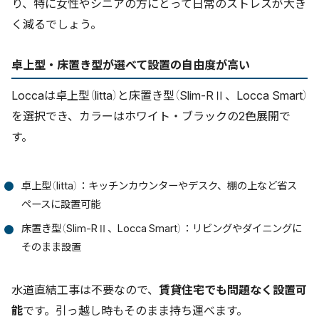
り、特に女性やシニアの方にとって日常のストレスが大き
ジクロロアセトニトリル
く減るでしょう。
卓上型・床置き型が選べて設置の自由度が高い
Loccaは卓上型（litta）と床置き型（Slim-RⅡ、Locca Smart）
を選択でき、カラーはホワイト・ブラックの2色展開で
す。
卓上型（litta）：キッチンカウンターやデスク、棚の上など省ス
ペースに設置可能
床置き型（Slim-RⅡ、Locca Smart）：リビングやダイニングに
そのまま設置
水道直結工事は不要なので、
賃貸住宅でも問題なく設置可
能
です。引っ越し時もそのまま持ち運べます。