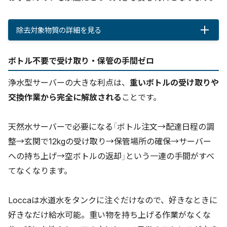
除去対象物質の詳細を見る
除去対象物
29物質
ボトル不要で受け取り・保管の手間ゼロ
質
遊離残留塩素、濁り、クロロホルム、ブ
浄水型サーバーの大きな利点は、
重いボトルの受け取りや
ロモジクロロメタン、ジブロモクロロメ
交換作業から完全に解放される
ことです。
JIS S
タン、ブロモホルム、シス-1,2-ジクロロ
3201：
エチレンおよびトランス-1,2-ジクロロエ
2019に基
チレン、テトラクロロエチレン、トリク
天然水サーバーで必要になる「ボトル注文→配達日程の調
づく除去物
ロロエチレン、ベンゼン、総トリハロメ
整→玄関で12kgの受け取り→保管場所の確保→サーバー
質
タン、CAT、2-MIB、溶解性鉛、陰イオ
ン界面活性剤、フェノール類、ジェオス
への持ち上げ→空ボトルの返却」という一連の手間がすべ
ミン
てなくなります。
有機フッ素化合物（PFOS・PFOA）、ア
ルミニウム、鉄（溶解性）、四塩化炭素、
Loccaは水道水をタンクに注ぐだけなので、好きなときに
その他の除
トリクロロエタン、水銀、1,2-ジブロ
好きなだけ給水可能。重い物を持ち上げる作業がなくな
去物質
モ-3-クロロプロパン、ダイアジノン、
エチルベンゼン、キシレン、トルエン、