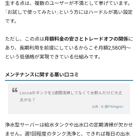
生する点は、複数のユーザーが不満として挙げています。
「お試しで使ってみたい」という方にはハードルが高い設定
です。
ただし、この点は
月額料金の安さとトレードオフの関係
に
あり、長期利用を前提にしているからこそ月額2,580円〜
という低価格が実現できている仕組みです。
メンテナンスに関する悪い口コミ
Loccaのタンクを2週間清掃してなくて水飲んだけど大丈
夫かな？
出典：
X（@FYchignlr）
浄水型サーバーは給水タンクや出水口の定期清掃が欠かせ
ません。週1回程度のタンク洗浄と、できれば毎日の出水