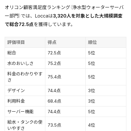
オリコン顧客満足度ランキング（浄水型ウォーターサーバ
ー部門）では、Loccaは
3,320人を対象とした大規模調査
で総合72.5点
を獲得しています。
評価項目
得点
順位
総合
72.5点
5位
水のおいしさ
75.2点
5位
料金のわかりやす
75.4点
5位
さ
デザイン
74.4点
3位
利用料金
68.4点
3位
サーバー機能
74.4点
5位
給水・タンクの使
73.5点
4位
いやすさ