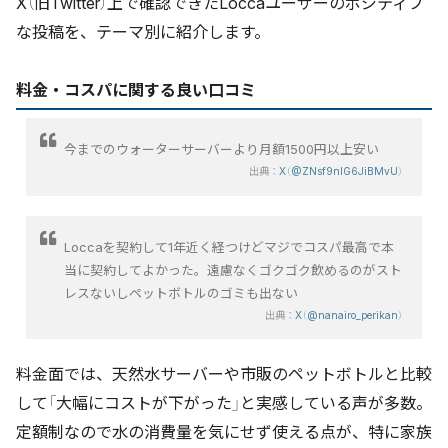
X（旧Twitter）上で確認できたLoccaユーザーのポジティブ
な投稿を、テーマ別に紹介します。
料金・コスパに関する良い口コミ
今までのウォーターサーバーより月額1500円以上安い
出典：
X（@ZNsf9nlG6JiBMvU）
Loccaを契約して1年近く経つけどマジでコスパ最高で本
当に契約してよかった。遠慮なくゴクゴク飲めるのがスト
レスないしペットボトルのゴミも出ない
出典：
X（@nanairo_perikan）
料金面では、天然水サーバーや市販のペットボトルと比較
して「大幅にコストが下がった」と実感している声が多数。
定額制なので水の消費量を気にせず使える点が、特に家族