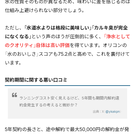
水の性質そのものが異なるため、味わいに差を感じるのは
仕組み上避けられない部分でしょう。
ただし、
「水道水よりは格段に美味しい」「カルキ臭が完全
になくなる」
という声のほうが圧倒的に多く、
「浄水として
のクオリティ」自体は高い評価
を得ています。オリコンの
「水のおいしさ」スコアも75.2点と高めで、これを裏付けて
います。
契約期間に関する悪い口コミ
ランニングコスト安く見えるけど、5年間も期間内解約違
約金発生するの考えると微妙か？
出典：X（
@ykakpn
）
5年契約の長さと、途中解約で最大50,000円の解約金が発