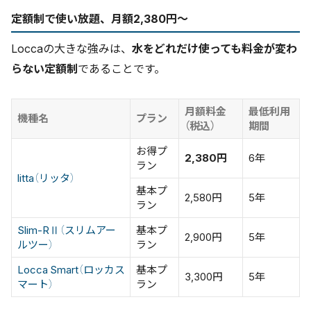
定額制で使い放題、月額2,380円〜
Loccaの大きな強みは、
水をどれだけ使っても料金が変わ
らない定額制
であることです。
月額料金
最低利用
機種名
プラン
（税込）
期間
お得プ
2,380円
6年
ラン
litta（リッタ）
基本プ
2,580円
5年
ラン
Slim-RⅡ（スリムアー
基本プ
2,900円
5年
ルツー）
ラン
Locca Smart（ロッカス
基本プ
3,300円
5年
マート）
ラン