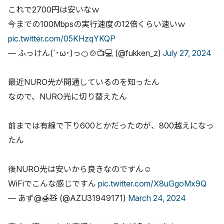
NURO 光のキャンペーン最新情報
これで2700円は安いなｗ
特設サイト限定の最大75,000円現金キャッシュバック
今までの100Mbpsの実行速度の12倍くらい速いｗ
（併用不可）
pic.twitter.com/05KHzqYKQP
2年割・U29応援割＋15,000円キャッシュバック（併用不
— ふっけん(´･ω･)っ🍊🍲📺💻 (@fukken_z)
July 27, 2024
可）
その他の併用可能なキャンペーン
最近NURO光が開通しているのを知ったん
NURO 光の申し込みから開通までの流れ
なので、NURO光に切り替えたん
NURO 光に関するよくある質問
まとめ
前までは有線で下り600とかだったのが、800越えになっ
たん
後NURO光は安いから良きなのですん☺️
WiFiでこんな感じですん
pic.twitter.com/X8uGgoMx9Q
— あず@🍯🧸 (@AZU31949171)
March 24, 2024