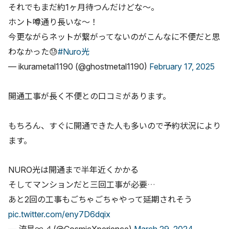
それでもまだ約1ヶ月待つんだけどな〜。
ホント噂通り長いな〜！
今更ながらネットが繋がってないのがこんなに不便だと思
わなかった😓
#Nuro光
— ikurametal1190 (@ghostmetal1190)
February 17, 2025
開通工事が長く不便との口コミがあります。
もちろん、すぐに開通できた人も多いので予約状況により
ます。
NURO光は開通まで半年近くかかる
そしてマンションだと三回工事が必要…
あと2回の工事もごちゃごちゃやって延期されそう
pic.twitter.com/eny7D6dqix
— 流星∞⊿ (@CosmicXperience)
March 29, 2024