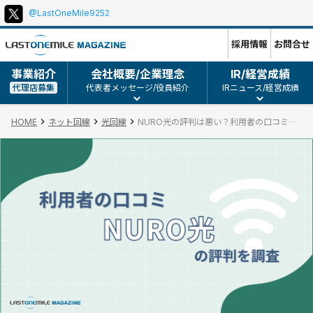
@LastOneMile9252
採用情報
お問合せ
事業紹介
会社概要/企業理念
IR/経営成績
代理店募集
代表者メッセージ/役員紹介
IRニュース/経営成績
HOME
ネット回線
光回線
NURO光の評判は悪い？利用者の口コミとメリット・デメリットまとめ