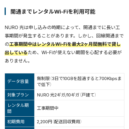
開通までレンタルWi-Fiを利用可能
NURO 光は申し込みの時期によって、開通までに長い工
事期間が発生することがあります。しかし、回線開通まで
の
工事期間中はレンタルWi-Fiを最大2ヶ月間無料で貸し
出している
ため、Wi-Fiが使えない期間を心配する必要が
ありません。
無制限（3日で10GBを超過すると700Kbpsま
データ容量
で低下）
対象プラン
NURO 光2ギガ/10ギガ（戸建て）
レンタル期
工事期間中
間
初期費用
2,200円（配送回収費用）