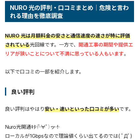
NURO 光の評判・口コミまとめ｜危険と言わ
良い評判
れる理由を徹底調査
悪い評判
評判からわかったNURO 光の6つのメリット
独自回線・通信規格による高速通信と安定性
NURO 光は
月額料金の安さ
と
通信速度の速さ
が特に評価
月額料金が安い
されている
光回線です。一方で、
開通工事の期間や提供エ
工事費が実質無料
リアが狭いことについて不満に思っている人もいます
。
Wi-Fi 6以上対応のソニー製ONUが標準装備
契約期間の縛りなし・解約金0円
以下で口コミの一部を紹介します。
開通までレンタルWi-Fiを利用可能
評判からわかったNURO 光の4つのデメリット
良い評判
提供エリアが狭く利用できない可能性がある
開通工事までに時間がかかる場合がある
良い評判はやはり
安い・速いといった口コミが多い
です。
マンションは設備導入状況と戸数で工事期間が大きく変
わる
24ヶ月以内に解約すると工事費残債がある
Nuro光開通ｷﾀ――（ﾟ∀ﾟ）――ッ！
NURO 光はこんな人に向いている・向いていない
ローカルが1Gbpsなので理論値くらい出てるのでは( ﾟДﾟ)