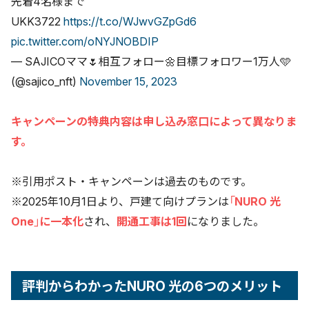
先着4名様まで
UKK3722
https://t.co/WJwvGZpGd6
pic.twitter.com/oNYJNOBDIP
— SAJICOママ🌷相互フォロー🌼目標フォロワー1万人🩵
(@sajico_nft)
November 15, 2023
キャンペーンの特典内容は申し込み窓口によって異なりま
す。
※引用ポスト・キャンペーンは過去のものです。
※2025年10月1日より、戸建て向けプランは
「NURO 光
One」に一本化
され、
開通工事は1回
になりました。
評判からわかったNURO 光の6つのメリット