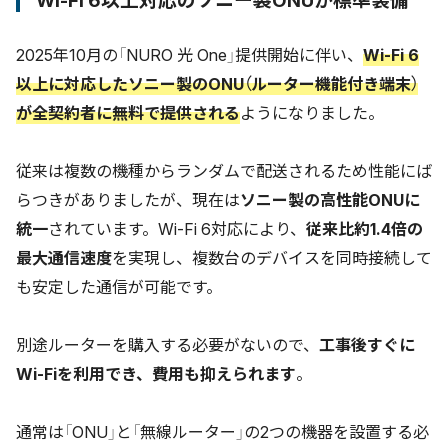
2025年10月の「NURO 光 One」提供開始に伴い、
Wi-Fi 6
以上に対応したソニー製のONU（ルーター機能付き端末）
が全契約者に無料で提供される
ようになりました。
従来は複数の機種からランダムで配送されるため性能にば
らつきがありましたが、現在は
ソニー製の高性能ONUに
統一
されています。Wi-Fi 6対応により、
従来比約1.4倍の
最大通信速度
を実現し、複数台のデバイスを同時接続して
も安定した通信が可能です。
別途ルーターを購入する必要がないので、
工事後すぐに
Wi-Fiを利用でき、費用も抑えられます
。
通常は「ONU」と「無線ルーター」の2つの機器を設置する必