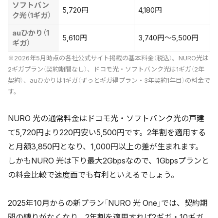
ソフトバン
5,720円
4,180円
ク光（1ギガ）
auひかり（1
5,610円
3,740円〜5,500円
ギガ）
※2026年5月時点の各社公式サイト掲載の基本料金（税込）。NURO光は
2ギガプラン（契約期間なし）、ドコモ光・ソフトバンク光は1ギガ（2年
契約）、auひかりは1ギガ（ずっとギガ得プラン・3年契約1年目）の料金で
す。
NURO 光の通常料金はドコモ光・ソフトバンク光の戸建
て5,720円より220円安い5,500円です。2年割を適用する
と月額3,850円となり、1,000円以上の差が生まれます。
しかもNURO 光は下り最大2Gbpsなので、1Gbpsプランと
の料金比較で速度面でも有利といえるでしょう。
2025年10月からの新プラン「NURO 光 One」では、契約期
間の縛りがなくなり、2年割を適用すれば2ギガ・10ギガ